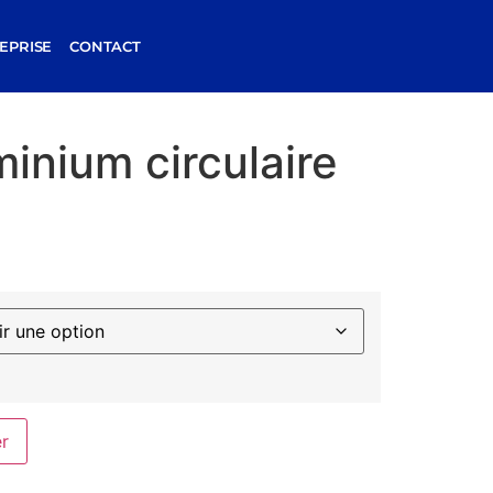
EPRISE
CONTACT
inium circulaire
er