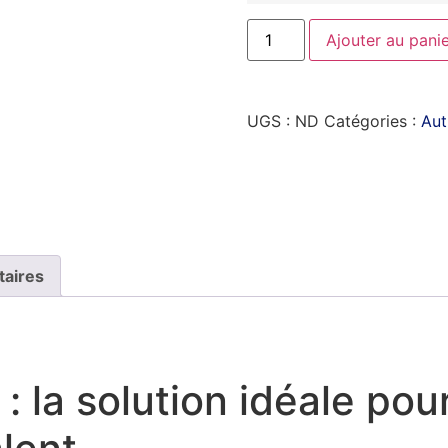
Ajouter au pani
UGS :
ND
Catégories :
Aut
taires
: la solution idéale po