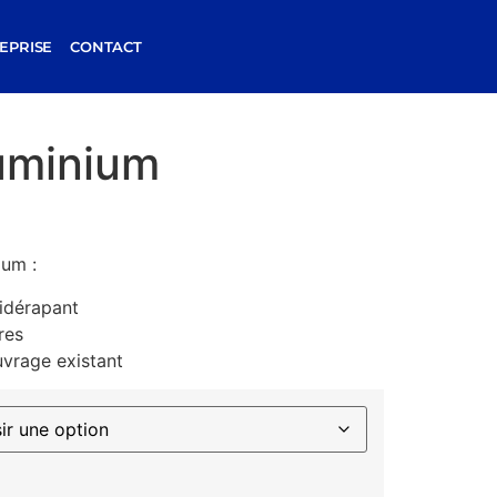
EPRISE
CONTACT
luminium
ium :
tidérapant
res
uvrage existant