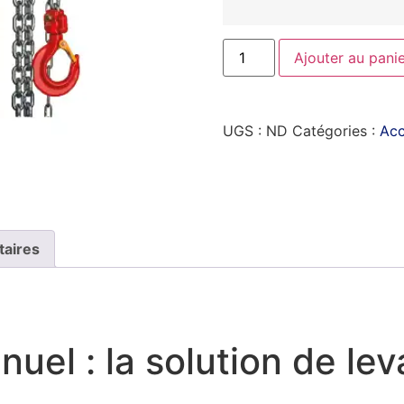
Ajouter au pani
UGS :
ND
Catégories :
Acc
taires
uel : la solution de lev